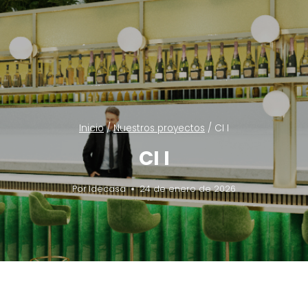
Inicio
/
Nuestros proyectos
/
CI I
CI I
Por
Idecasa
24 de enero de 2026