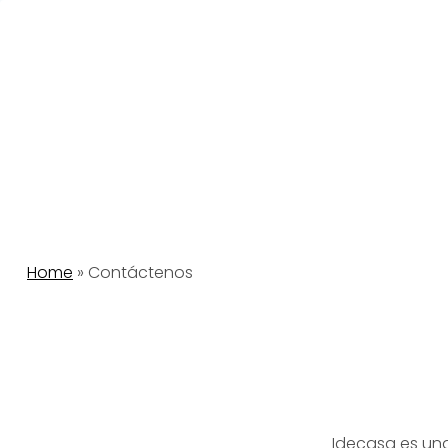
Saltar
al
contenido
Home
»
Contáctenos
Idecasa es una