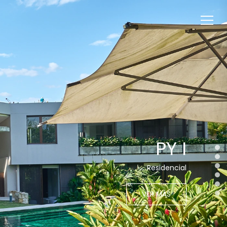
PY I
Residencial
VER MÁS