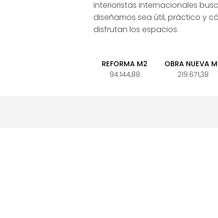
interioristas internacionales bu
diseñamos sea útil, práctico y
disfrutan los espacios.
REFORMA M2
OBRA NUEVA M
94.144,88
219.671,38
INTERIORISMO
RE