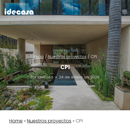
Saltar
al
contenido
Inicio
/
Nuestros proyectos
/
CPI
CPI
Por
Idecasa
24 de enero de 2026
Home
»
Nuestros proyectos
»
CPI