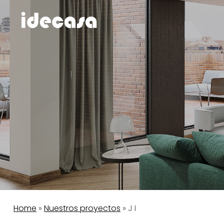
Saltar
al
contenido
Home
»
Nuestros proyectos
»
J I