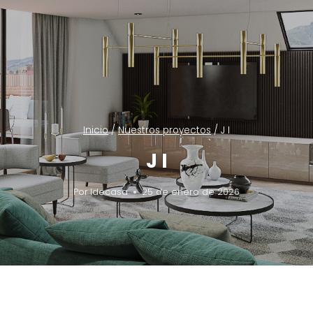
Inicio
/
Nuestros proyectos
/
J I
J I
Por
Idecasa
25 de enero de 2026