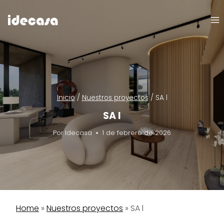
Saltar
al
contenido
Inicio
/
Nuestros proyectos
/
SA l
SA l
Por
Idecasa
1 de febrero de 2026
Home
»
Nuestros proyectos
»
SA l