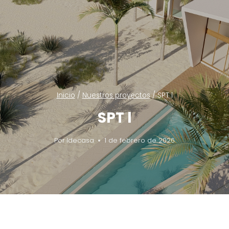
Inicio
/
Nuestros proyectos
/
SPT l
SPT l
Por
Idecasa
1 de febrero de 2026