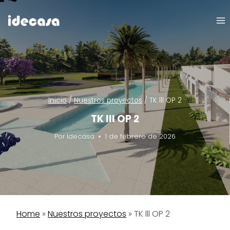
Saltar
al
contenido
Inicio
/
Nuestros proyectos
/
TK lll OP 2
TK lll OP 2
Por
Idecasa
1 de febrero de 2026
Home
»
Nuestros proyectos
»
TK lll OP 2