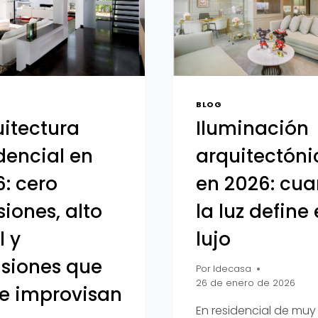
BLOG
itectura
Iluminación
dencial en
arquitectóni
: cero
en 2026: cu
iones, alto
la luz define 
l y
lujo
isiones que
Por
Idecasa
26 de enero de 2026
se improvisan
En residencial de muy