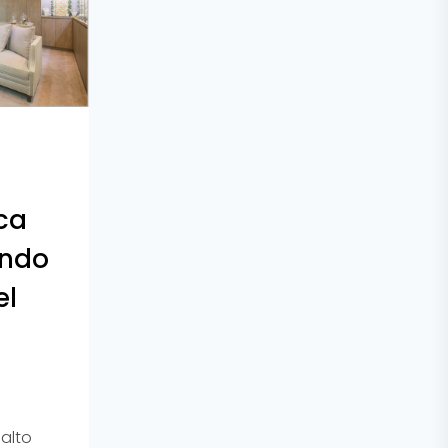
ca
ando
el
 alto