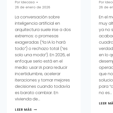
Por
Idecasa
Por
Idec
26 de enero de 2026
26 de e
La conversación sobre
En el m
inteligencia artificial en
muy alt
arquitectura suele irse a dos
ya no s
extremos: o promesas
acabad
exageradas (“la IA lo hará
cuadrad
todo”) o rechazo total (“es
verdade
solo una moda”). En 2026, el
en lo q
enfoque serio está en el
desemp
medio: usar IA para reducir
operac
incertidumbre, acelerar
que no
iteraciones y tomar mejores
soluci
decisiones cuando todavía
para “c
es barato cambiar. En
no es…
vivienda de…
LEER M
IA
LEER MÁS