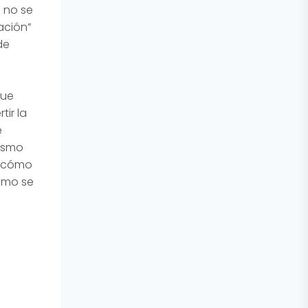
a no se
ación”
de
que
ir la
e
rismo
: cómo
cómo se
ICA