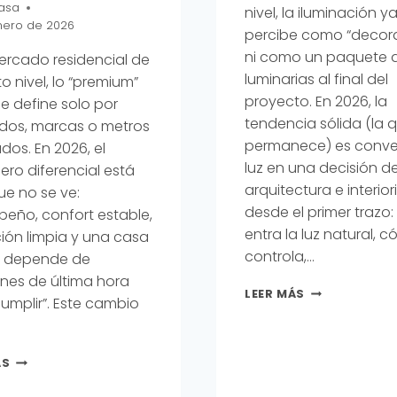
asa
nivel, la iluminación y
nero de 2026
percibe como “decor
ni como un paquete 
ercado residencial de
luminarias al final del
o nivel, lo “premium”
proyecto. En 2026, la
e define solo por
tendencia sólida (la 
os, marcas o metros
permanece) es convert
os. En 2026, el
luz en una decisión d
ro diferencial está
arquitectura e interio
ue no se ve:
desde el primer trazo
eño, confort estable,
entra la luz natural, 
ión limpia y una casa
controla,…
 depende de
ones de última hora
ILUMINACIÓN
LEER MÁS
umplir”. Este cambio
ARQUITECTÓN
EN
2026:
ARQUITECTURA
CUANDO
ÁS
RESIDENCIAL
LA
EN
LUZ