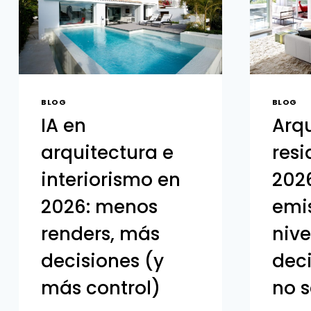
BLOG
BLOG
IA en
Arqu
arquitectura e
resi
interiorismo en
2026
2026: menos
emis
renders, más
nive
decisiones (y
dec
más control)
no 