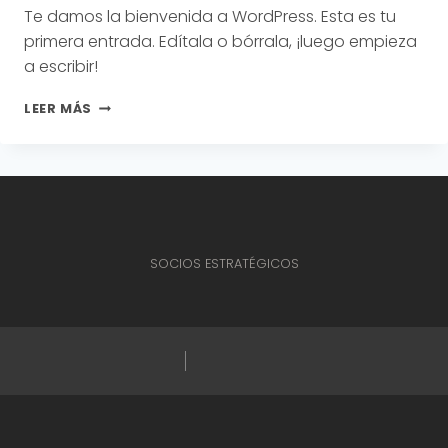
Te damos la bienvenida a WordPress. Esta es tu
primera entrada. Edítala o bórrala, ¡luego empieza
a escribir!
¡HOLA,
LEER MÁS
MUNDO!
SOCIOS ESTRATÉGICOS