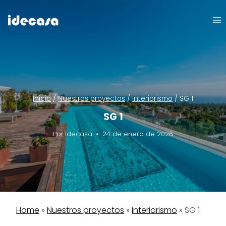
Saltar
al
contenido
Inicio
/
Nuestros proyectos
/
Interiorismo
/
SG 1
SG 1
Por
Idecasa
24 de enero de 2026
Home
»
Nuestros proyectos
»
Interiorismo
»
SG 1