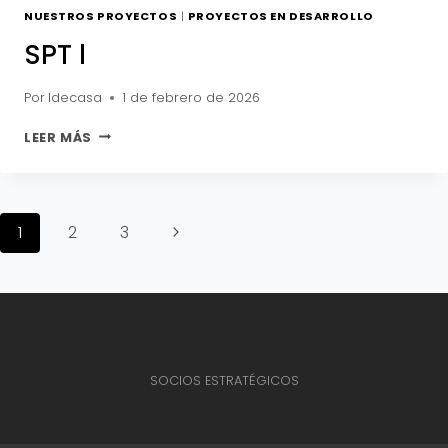
NUESTROS PROYECTOS
|
PROYECTOS EN DESARROLLO
SPT l
Por
Idecasa
1 de febrero de 2026
SPT
LEER MÁS
L
Navegación
Siguiente
1
2
3
de
página
página
SOCIOS ESTRATÉGICOS