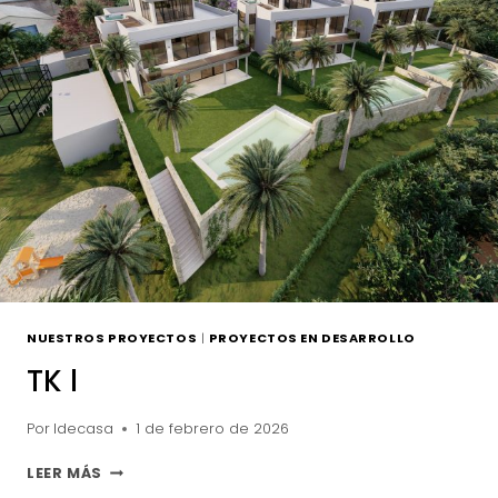
NUESTROS PROYECTOS
|
PROYECTOS EN DESARROLLO
TK l
Por
Idecasa
1 de febrero de 2026
TK
LEER MÁS
L