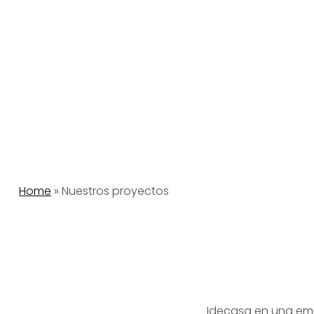
Saltar
al
contenido
Home
»
Nuestros proyectos
Idecasa en una emp