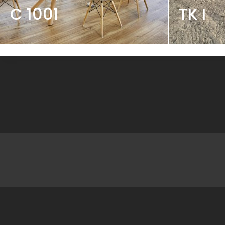
C 1001
TK I