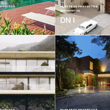
ROYECTOS
|
NUESTROS PROYECTOS
|
RESIDENCIAL
DN I
ROYECTOS
|
NUESTROS PROYECTOS
|