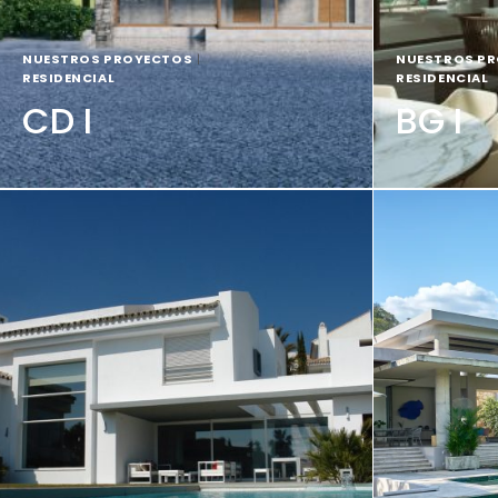
NUESTROS PROYECTOS
|
NUESTROS P
RESIDENCIAL
RESIDENCIAL
CD I
BG I