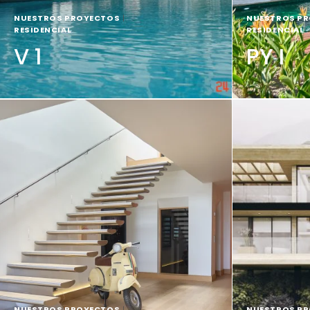
NUESTROS PROYECTOS
|
NUESTROS P
RESIDENCIAL
RESIDENCIAL
V 1
PY I
NUESTROS PROYECTOS
|
NUESTROS P